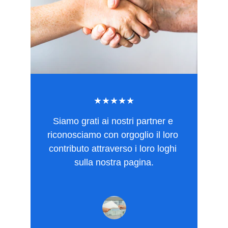
★★★★★
Siamo grati ai nostri partner e 
riconosciamo con orgoglio il loro 
contributo attraverso i loro loghi 
sulla nostra pagina.