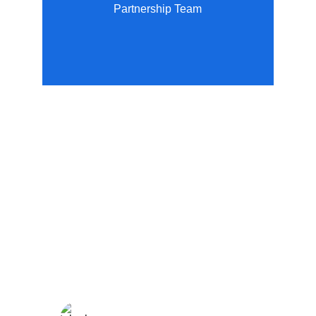
Partnership Team
Wellness
Handmade yoga and pilates accessories fatto 
a mano per te
LOCAL
enjoy@enjoyfattoamano.com
+216 23 812 708